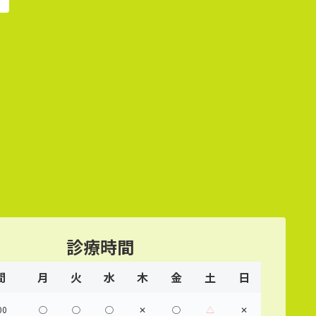
診療時間
間
月
火
水
木
金
土
日
00
◯
◯
◯
✕
◯
△
✕