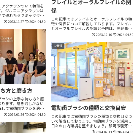
フレイルとオーラルフレイルの関
ニアクラウンついて特徴を
係
す。ジルコニアクラウンは
いて優れたセラミッククラ
この記事ではフレイルとオーラルフレイルの特
岡市駿河区で歯についてお悩
2023.11.27
2024.04.30
徴や関係について解説しております。フレイル
歯科クリニックまでお気軽
とオーラルフレイルの認識と予防は、高齢者の
4時間web予約受付中で
健康と生活の質を大きく左右します。静岡市駿
2023.12.10
2024.04.3
河区で歯についてお悩みなら、セントラル歯科
クリニックまでお気軽にご相談ください。24時
未分類
間web予約受付中です。
持ち方と磨き方
ブラシの上手な持ち方と磨
おります。磨き残しがない
電動歯ブラシの種類と交換目安
解して電動歯ブラシを適切
静岡市駿河区で歯について
2024.01.26
2024.04.30
この記事では電動歯ブラシの種類と交換目安つ
ラル歯科クリニックまでお
いて解説しております。電動歯ブラシを活用し
。24時間web予約受付中
日々の口内環境を整えましょう。静岡市駿河区
で歯についてお悩みなら、セントラル歯科クリ
2024.02.13
2024.04.3