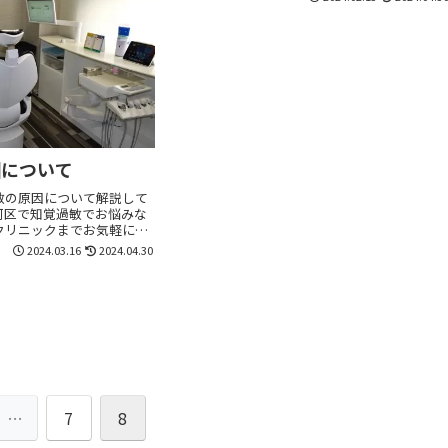
ニックまでお気軽にご相談ください。一般歯科
から小児歯科、審美歯科、矯正、予防まで幅広
いお悩みにお応えします。
因について
敏の原因について解説して
河区で知覚過敏でお悩みな
クリニックまでお気軽にご
歯科から小児歯科、審美歯
2024.03.16
2024.04.30
幅広いお悩みにおこたえ
た治療をご提供します。
…
7
8