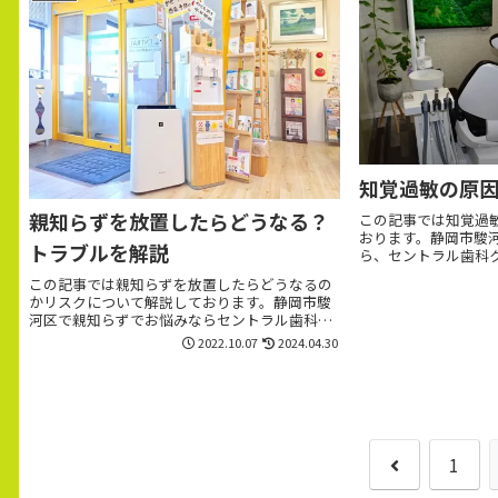
知覚過敏の原
親知らずを放置したらどうなる？
この記事では知覚過
おります。静岡市駿
トラブルを解説
ら、セントラル歯科
相談ください。一般
この記事では親知らずを放置したらどうなるの
科、矯正、予防まで
かリスクについて解説しております。静岡市駿
し、一人一人にあっ
河区で親知らずでお悩みならセントラル歯科ク
リニックまでご相談ください。一般歯科から小
2022.10.07
2024.04.30
児歯科、審美歯科、矯正、予防まで幅広いお悩
みにおこたえします。
前
1