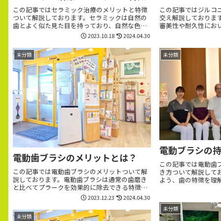
この記事ではセラミック治療のメリットと特徴
この記事ではジルコ
ついて解説しております。セラミックは自然の
交え解説しておりま
歯とよく似た見た目を持っており、自然な色合
審美性や耐久性にお
いと透明感があります。 静岡市駿河区で歯につ
ウンの1つです。静
2023.10.18
2024.04.30
いてお悩みなら、セントラル歯科クリニックま
みなら、セントラル
でお気軽にご相談ください。
にご相談ください。2
未分類
未分類
す。
電動ブラシの
電動歯ブラシのメリットとは？
この記事では電動歯
この記事では電動歯ブラシのメリットついて解
き方ついて解説して
説しております。電動歯ブラシは通常の歯磨き
よう、歯の特徴を理
と比べてプラークを効果的に除去できる特徴な
に使用しましょう。
どがあります。静岡市駿河区で歯についてお悩
お悩みなら、セント
2023.12.23
2024.04.30
みなら、セントラル歯科クリニックまでお気軽
気軽にご相談ください
未分類
にご相談ください。24時間web予約受付中で
です。
未分類
す。