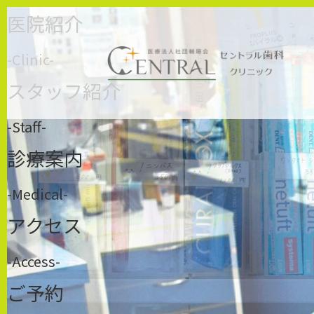
医院紹介
-Clinic-
スタッフ紹介
-Staff-
診療案内
-Medical-
アクセス
-Access-
ご予約