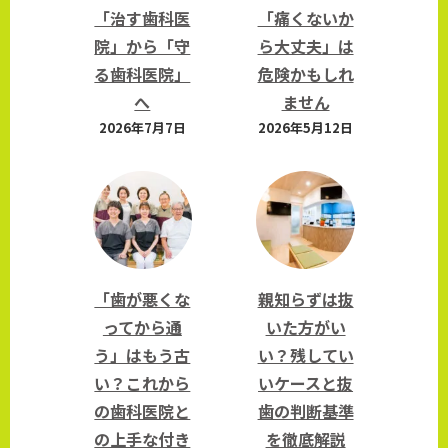
「治す歯科医
「痛くないか
院」から「守
ら大丈夫」は
る歯科医院」
危険かもしれ
へ
ません
2026年7月7日
2026年5月12日
「歯が悪くな
親知らずは抜
ってから通
いた方がい
う」はもう古
い？残してい
い？これから
いケースと抜
の歯科医院と
歯の判断基準
の上手な付き
を徹底解説