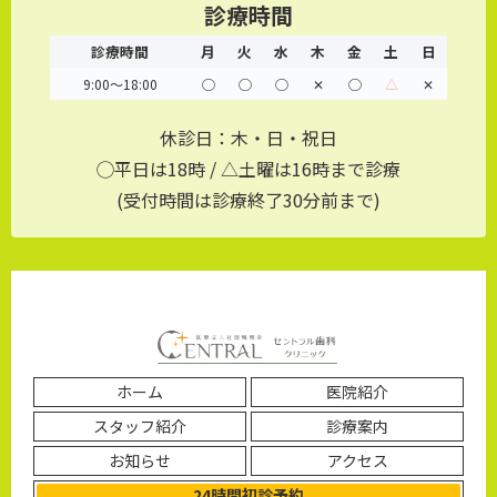
診療時間
診療時間
月
火
水
木
金
土
日
9:00～18:00
◯
◯
◯
✕
◯
△
✕
休診日：木・日・祝日
◯平日は18時 / △土曜は16時まで診療
(受付時間は診療終了30分前まで)
ホーム
医院紹介
スタッフ紹介
診療案内
お知らせ
アクセス
24時間初診予約