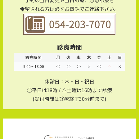
予約の当日変更や当日診療、急患診療を
希望される方は必ずお電話でご連絡下さい。
診療時間
診療時間
月
火
水
木
金
土
日
9:00～18:00
◯
◯
◯
✕
◯
△
✕
休診日：木・日・祝日
◯平日は18時 / △土曜は16時まで診療
(受付時間は診療終了30分前まで)