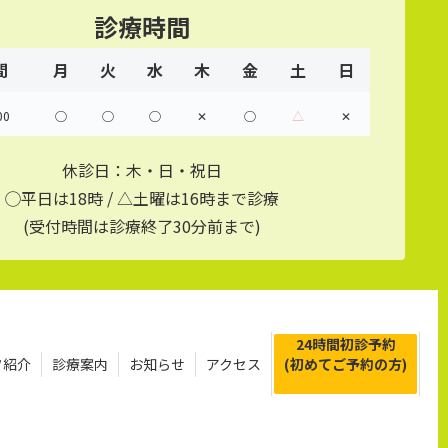
診療時間
間
月
火
水
木
金
土
日
00
◯
◯
◯
✕
◯
△
✕
休診日：木・日・祝日
◯平日は18時 / △土曜は16時まで診療
(受付時間は診療終了30分前まで)
24時間初診予約
フ紹介
診療案内
お知らせ
アクセス
(初めてご予約の方)