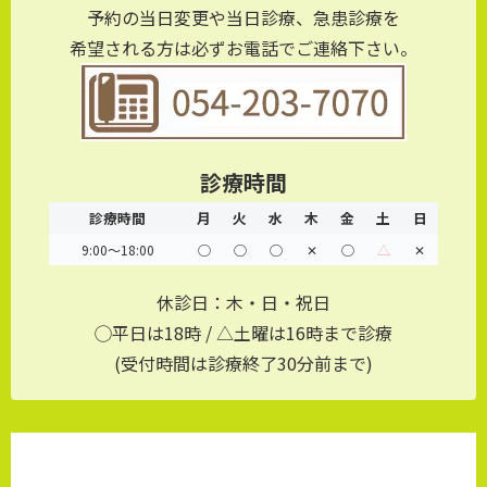
予約の当日変更や当日診療、急患診療を
希望される方は必ずお電話でご連絡下さい。
診療時間
診療時間
月
火
水
木
金
土
日
9:00～18:00
◯
◯
◯
✕
◯
△
✕
休診日：木・日・祝日
◯平日は18時 / △土曜は16時まで診療
(受付時間は診療終了30分前まで)