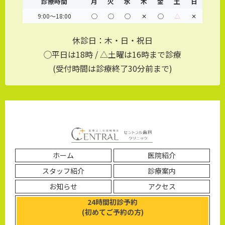
診療時間
月
火
水
木
金
土
日
9:00～18:00
◯
◯
◯
✕
◯
△
✕
休診日：木・日・祝日
◯平日は18時 / △土曜は16時まで診療
(受付時間は診療終了30分前まで)
ホーム
医院紹介
スタッフ紹介
診療案内
お知らせ
アクセス
24時間初診予約
(初めてご予約の方)