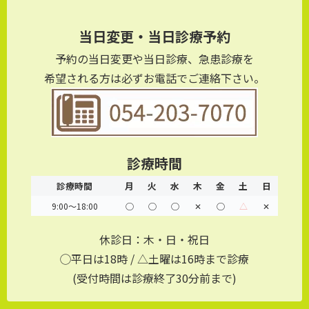
当日変更・当日診療予約
予約の当日変更や当日診療、急患診療を
希望される方は必ずお電話でご連絡下さい。
診療時間
診療時間
月
火
水
木
金
土
日
9:00～18:00
◯
◯
◯
✕
◯
△
✕
休診日：木・日・祝日
◯平日は18時 / △土曜は16時まで診療
(受付時間は診療終了30分前まで)